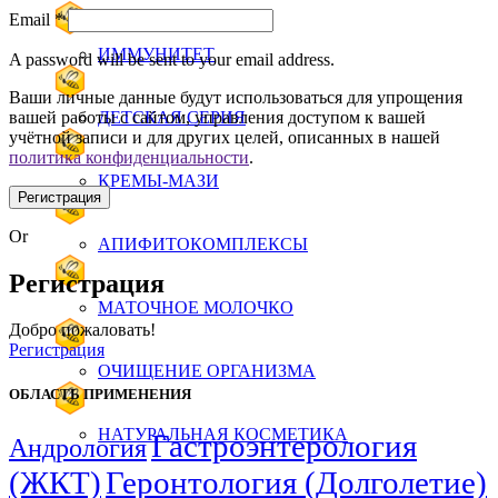
Email
*
ИММУНИТЕТ
A password will be sent to your email address.
Ваши личные данные будут использоваться для упрощения
вашей работы с сайтом, управления доступом к вашей
ДЕТСКАЯ СЕРИЯ
учётной записи и для других целей, описанных в нашей
политика конфиденциальности
.
КРЕМЫ-МАЗИ
Регистрация
Or
АПИФИТОКОМПЛЕКСЫ
Регистрация
МАТОЧНОЕ МОЛОЧКО
Добро пожаловать!
Регистрация
ОЧИЩЕНИЕ ОРГАНИЗМА
ОБЛАСТЬ ПРИМЕНЕНИЯ
НАТУРАЛЬНАЯ КОСМЕТИКА
Гастроэнтерология
Андрология
(ЖКТ)
Геронтология (Долголетие)