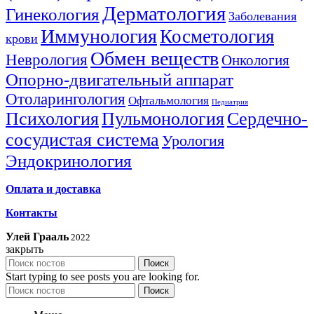
Дерматология
Гинекология
Заболевания
Иммунология
Косметология
крови
Обмен веществ
Неврология
Онкология
Опорно-двигательный аппарат
Отоларингология
Офтальмология
Педиатрия
Психология
Пульмонология
Сердечно-
сосудистая система
Урология
Эндокринология
Оплата и доставка
Контакты
Улей Грааль
2022
закрыть
Поиск
Start typing to see posts you are looking for.
Поиск