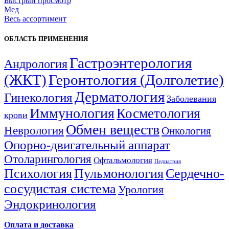
Быстрый просмотр
Мед
Весь ассортимент
ОБЛАСТЬ ПРИМЕНЕНИЯ
Гастроэнтерология
Андрология
(ЖКТ)
Геронтология (Долголетие)
Дерматология
Гинекология
Заболевания
Иммунология
Косметология
крови
Обмен веществ
Неврология
Онкология
Опорно-двигательный аппарат
Отоларингология
Офтальмология
Педиатрия
Психология
Пульмонология
Сердечно-
сосудистая система
Урология
Эндокринология
Оплата и доставка