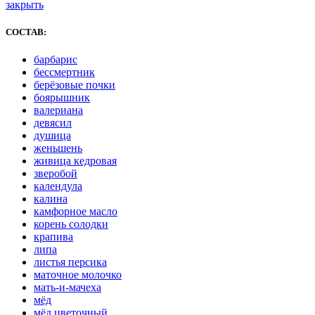
закрыть
СОСТАВ:
барбарис
бессмертник
берёзовые почки
боярышник
валериана
девясил
душица
женьшень
живица кедровая
зверобой
календула
калина
камфорное масло
корень солодки
крапива
липа
листья персика
маточное молочко
мать-и-мачеха
мёд
мёд цветочный