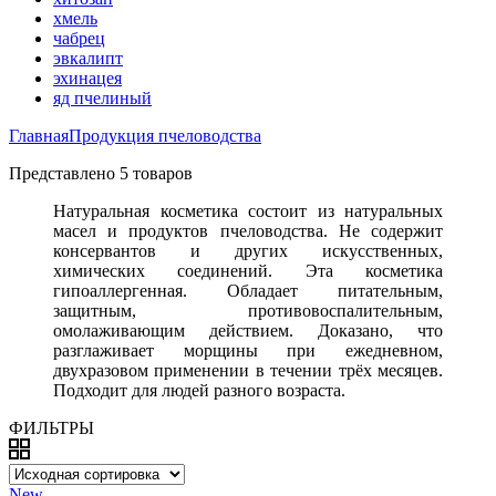
хмель
чабрец
эвкалипт
эхинацея
яд пчелиный
Главная
Продукция пчеловодства
Представлено 5 товаров
Натуральная косметика состоит из натуральных
масел и продуктов пчеловодства. Не содержит
консервантов и других искусственных,
химических соединений. Эта косметика
гипоаллергенная. Обладает питательным,
защитным, противовоспалительным,
омолаживающим действием. Доказано, что
разглаживает морщины при ежедневном,
двухразовом применении в течении трёх месяцев.
Подходит для людей разного возраста.
ФИЛЬТРЫ
New