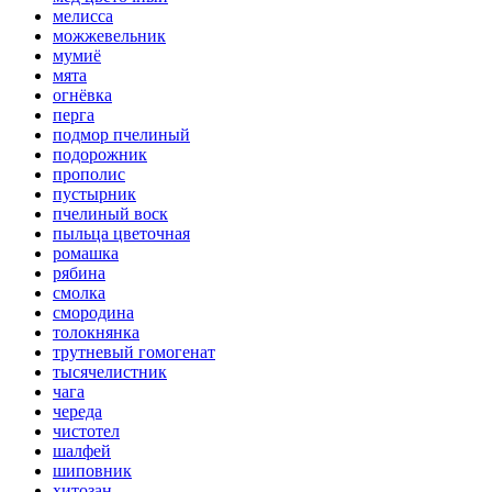
мелисса
можжевельник
мумиё
мята
огнёвка
перга
подмор пчелиный
подорожник
прополис
пустырник
пчелиный воск
пыльца цветочная
ромашка
рябина
смолка
смородина
толокнянка
трутневый гомогенат
тысячелистник
чага
череда
чистотел
шалфей
шиповник
хитозан