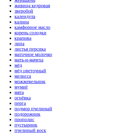
женьшень
живица кедровая
зверобой
календула
калина
камфорное масло
корень солодки
крапива
липа
листья персика
маточное молочко
мать-и-мачеха
мёд
мёд цветочный
мелисса
можжевельник
мумиё
мята
огнёвка
перга
подмор пчелиный
подорожник
прополис
пустырник
пчелиный воск