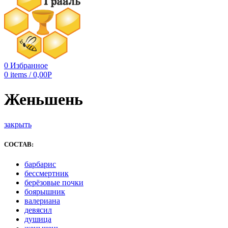
0
Избранное
0
items
/
0,00
Р
Женьшень
закрыть
СОСТАВ:
барбарис
бессмертник
берёзовые почки
боярышник
валериана
девясил
душица