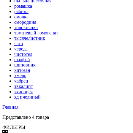
пыльца цветочная
ромашка
рябина
смолка
смородина
толокнянка
трутневый гомогенат
тысячелистник
чага
череда
чистотел
шалфей
шиповник
хитозан
хмель
чабрец
эвкалипт
эхинацея
яд пчелиный
Главная
Представлено 4 товара
ФИЛЬТРЫ