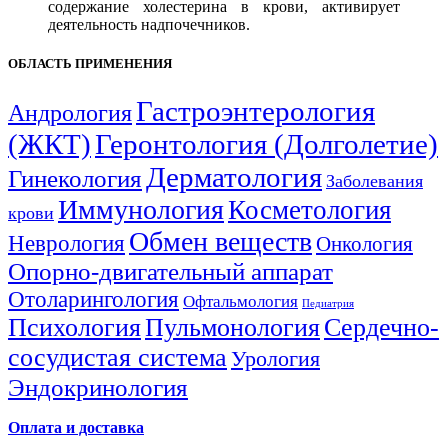
содержание холестерина в крови, активирует
деятельность надпочечников.
ОБЛАСТЬ ПРИМЕНЕНИЯ
Гастроэнтерология
Андрология
(ЖКТ)
Геронтология (Долголетие)
Дерматология
Гинекология
Заболевания
Иммунология
Косметология
крови
Обмен веществ
Неврология
Онкология
Опорно-двигательный аппарат
Отоларингология
Офтальмология
Педиатрия
Психология
Пульмонология
Сердечно-
сосудистая система
Урология
Эндокринология
Оплата и доставка