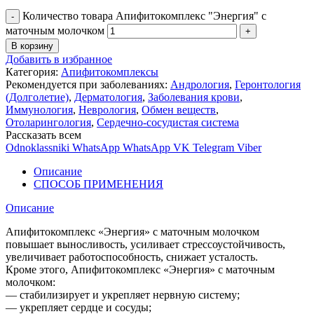
Количество товара Апифитокомплекс "Энергия" с
маточным молочком
В корзину
Добавить в избранное
Категория:
Апифитокомплексы
Рекомендуется при заболеваниях:
Андрология
,
Геронтология
(Долголетие)
,
Дерматология
,
Заболевания крови
,
Иммунология
,
Неврология
,
Обмен веществ
,
Отоларингология
,
Сердечно-сосудистая система
Рассказать всем
Odnoklassniki
WhatsApp
WhatsApp
VK
Telegram
Viber
Описание
СПОСОБ ПРИМЕНЕНИЯ
Описание
Апифитокомплекс «Энергия» с маточным молочком
повышает выносливость, усиливает стрессоустойчивость,
увеличивает работоспособность, снижает усталость.
Кроме этого, Апифитокомплекс «Энергия» с маточным
молочком:
— стабилизирует и укрепляет нервную систему;
— укрепляет сердце и сосуды;