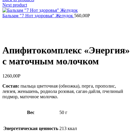
Next product
Бальзам "7 Нот здоровья" Желудок
560,00
Р
Увеличить
Апифитокомплекс «Энергия»
с маточным молочком
1260,00
Р
Состав:
пыльца цветочная (обножка), перга, прополис,
левзея, женьшень, родиола розовая, саган-дайля, пчелиный
подмор, маточное молочко.
Вес
50 г
Энергетическая ценность
213 ккал