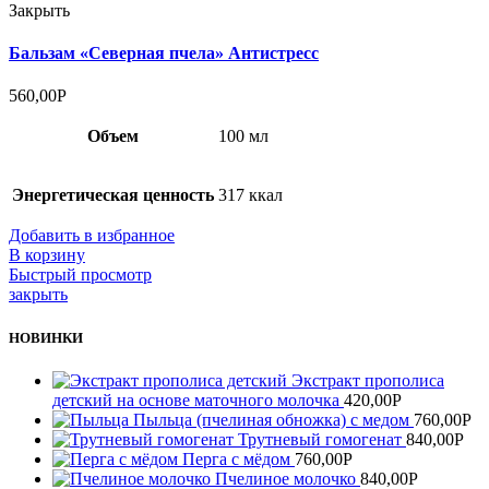
Закрыть
Бальзам «Северная пчела» Антистресс
560,00
Р
Объем
100 мл
Энергетическая ценность
317 ккал
Добавить в избранное
В корзину
Быстрый просмотр
закрыть
НОВИНКИ
Экстракт прополиса
детский на основе маточного молочка
420,00
Р
Пыльца (пчелиная обножка) с медом
760,00
Р
Трутневый гомогенат
840,00
Р
Перга с мёдом
760,00
Р
Пчелиное молочко
840,00
Р