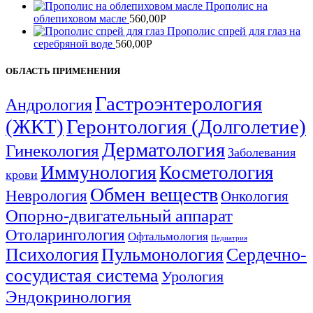
Прополис на
облепиховом масле
560,00
Р
Прополис спрей для глаз на
серебряной воде
560,00
Р
ОБЛАСТЬ ПРИМЕНЕНИЯ
Гастроэнтерология
Андрология
(ЖКТ)
Геронтология (Долголетие)
Дерматология
Гинекология
Заболевания
Иммунология
Косметология
крови
Обмен веществ
Неврология
Онкология
Опорно-двигательный аппарат
Отоларингология
Офтальмология
Педиатрия
Психология
Пульмонология
Сердечно-
сосудистая система
Урология
Эндокринология