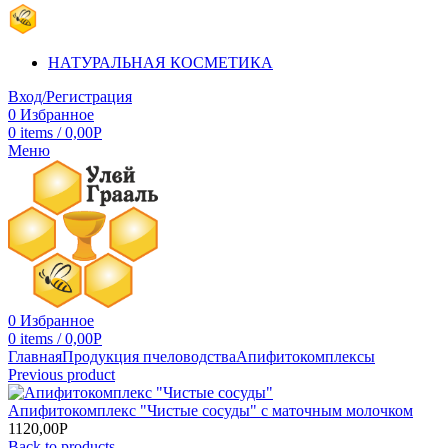
НАТУРАЛЬНАЯ КОСМЕТИКА
Вход/Регистрация
0
Избранное
0
items
/
0,00
Р
Меню
0
Избранное
0
items
/
0,00
Р
Главная
Продукция пчеловодства
Апифитокомплексы
Previous product
Апифитокомплекс "Чистые сосуды" с маточным молочком
1120,00
Р
Back to products