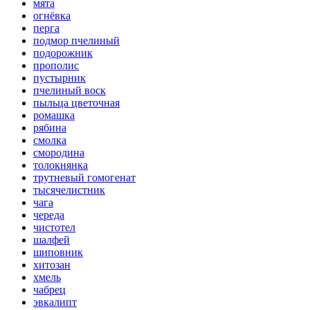
мята
огнёвка
перга
подмор пчелиный
подорожник
прополис
пустырник
пчелиный воск
пыльца цветочная
ромашка
рябина
смолка
смородина
толокнянка
трутневый гомогенат
тысячелистник
чага
череда
чистотел
шалфей
шиповник
хитозан
хмель
чабрец
эвкалипт