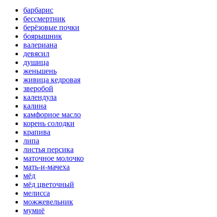
барбарис
бессмертник
берёзовые почки
боярышник
валериана
девясил
душица
женьшень
живица кедровая
зверобой
календула
калина
камфорное масло
корень солодки
крапива
липа
листья персика
маточное молочко
мать-и-мачеха
мёд
мёд цветочный
мелисса
можжевельник
мумиё