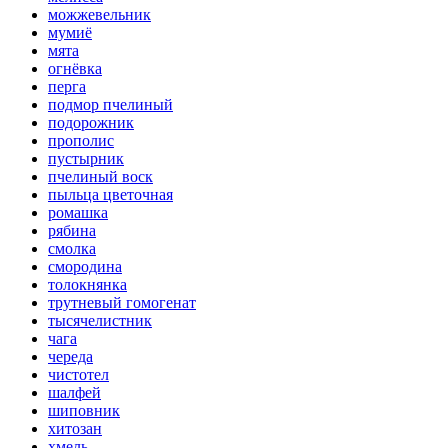
можжевельник
мумиё
мята
огнёвка
перга
подмор пчелиный
подорожник
прополис
пустырник
пчелиный воск
пыльца цветочная
ромашка
рябина
смолка
смородина
толокнянка
трутневый гомогенат
тысячелистник
чага
череда
чистотел
шалфей
шиповник
хитозан
хмель