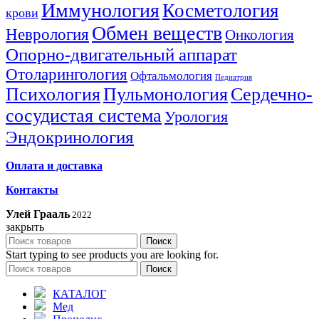
Иммунология
Косметология
крови
Обмен веществ
Неврология
Онкология
Опорно-двигательный аппарат
Отоларингология
Офтальмология
Педиатрия
Психология
Пульмонология
Сердечно-
сосудистая система
Урология
Эндокринология
Оплата и доставка
Контакты
Улей Грааль
2022
закрыть
Поиск
Start typing to see products you are looking for.
Поиск
КАТАЛОГ
Мед