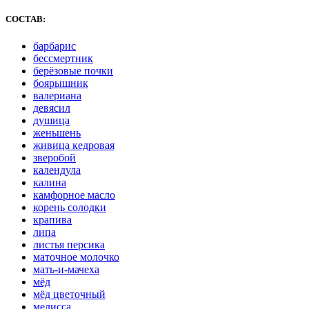
СОСТАВ:
барбарис
бессмертник
берёзовые почки
боярышник
валериана
девясил
душица
женьшень
живица кедровая
зверобой
календула
калина
камфорное масло
корень солодки
крапива
липа
листья персика
маточное молочко
мать-и-мачеха
мёд
мёд цветочный
мелисса