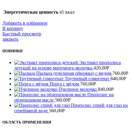
Энергетическая ценность
41 ккал
Добавить в избранное
В корзину
Быстрый просмотр
закрыть
НОВИНКИ
Экстракт прополиса
детский на основе маточного молочка
420,00
Р
Пыльца (пчелиная обножка) с медом
760,00
Р
Трутневый гомогенат
840,00
Р
Перга с мёдом
760,00
Р
Пчелиное молочко
840,00
Р
Прополис на
облепиховом масле
560,00
Р
Прополис спрей для глаз на
серебряной воде
560,00
Р
ОБЛАСТЬ ПРИМЕНЕНИЯ