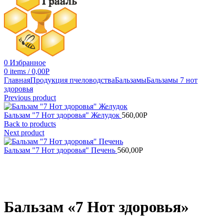
0
Избранное
0
items
/
0,00
Р
Главная
Продукция пчеловодства
Бальзамы
Бальзамы 7 нот
здоровья
Previous product
Бальзам "7 Нот здоровья" Желудок
560,00
Р
Back to products
Next product
Бальзам "7 Нот здоровья" Печень
560,00
Р
Увеличить
Бальзам «7 Нот здоровья»