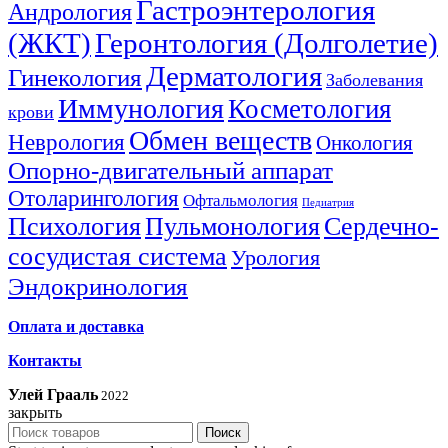
Гастроэнтерология
Андрология
(ЖКТ)
Геронтология (Долголетие)
Дерматология
Гинекология
Заболевания
Иммунология
Косметология
крови
Обмен веществ
Неврология
Онкология
Опорно-двигательный аппарат
Отоларингология
Офтальмология
Педиатрия
Психология
Пульмонология
Сердечно-
сосудистая система
Урология
Эндокринология
Оплата и доставка
Контакты
Улей Грааль
2022
закрыть
Поиск