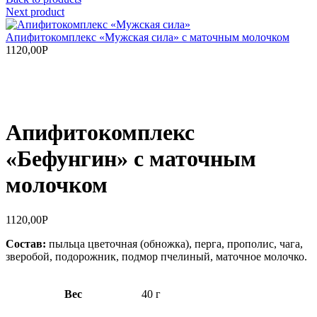
Next product
Апифитокомплекс «Мужская сила» с маточным молочком
1120,00
Р
Увеличить
Апифитокомплекс
«Бефунгин» с маточным
молочком
1120,00
Р
Состав:
пыльца цветочная (обножка), перга, прополис, чага,
зверобой, подорожник, подмор пчелиный, маточное молочко.
Вес
40 г