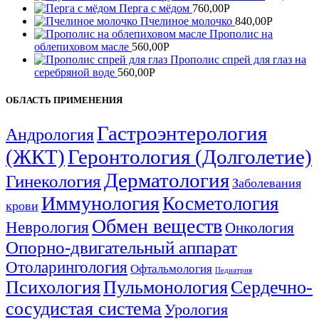
Перга с мёдом
760,00
Р
Пчелиное молочко
840,00
Р
Прополис на
облепиховом масле
560,00
Р
Прополис спрей для глаз на
серебряной воде
560,00
Р
ОБЛАСТЬ ПРИМЕНЕНИЯ
Гастроэнтерология
Андрология
(ЖКТ)
Геронтология (Долголетие)
Дерматология
Гинекология
Заболевания
Иммунология
Косметология
крови
Обмен веществ
Неврология
Онкология
Опорно-двигательный аппарат
Отоларингология
Офтальмология
Педиатрия
Психология
Пульмонология
Сердечно-
сосудистая система
Урология