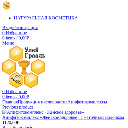
НАТУРАЛЬНАЯ КОСМЕТИКА
Вход/Регистрация
0
Избранное
0
items
/
0,00
Р
Меню
0
Избранное
0
items
/
0,00
Р
Главная
Продукция пчеловодства
Апифитокомплексы
Previous product
Апифитокомплекс «Женское здоровье» с маточным молочком
1120,00
Р
Back to products