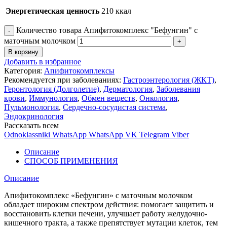
Энергетическая ценность
210 ккал
Количество товара Апифитокомплекс "Бефунгин" с
маточным молочком
В корзину
Добавить в избранное
Категория:
Апифитокомплексы
Рекомендуется при заболеваниях:
Гастроэнтерология (ЖКТ)
,
Геронтология (Долголетие)
,
Дерматология
,
Заболевания
крови
,
Иммунология
,
Обмен веществ
,
Онкология
,
Пульмонология
,
Сердечно-сосудистая система
,
Эндокринология
Рассказать всем
Odnoklassniki
WhatsApp
WhatsApp
VK
Telegram
Viber
Описание
СПОСОБ ПРИМЕНЕНИЯ
Описание
Апифитокомплекс «Бефунгин» с маточным молочком
обладает широким спектром действия: помогает защитить и
восстановить клетки печени, улучшает работу желудочно-
кишечного тракта, а также препятствует мутации клеток, тем