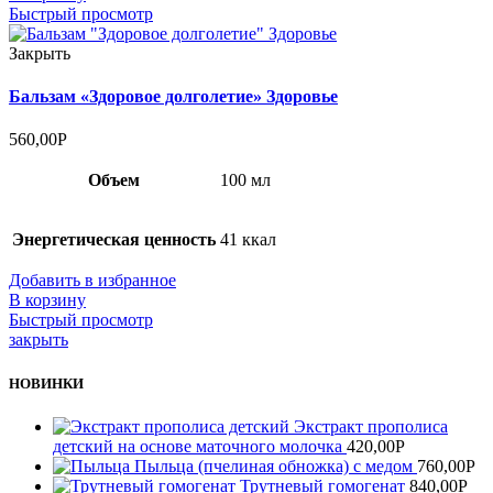
Быстрый просмотр
Закрыть
Бальзам «Здоровое долголетие» Здоровье
560,00
Р
Объем
100 мл
Энергетическая ценность
41 ккал
Добавить в избранное
В корзину
Быстрый просмотр
закрыть
НОВИНКИ
Экстракт прополиса
детский на основе маточного молочка
420,00
Р
Пыльца (пчелиная обножка) с медом
760,00
Р
Трутневый гомогенат
840,00
Р