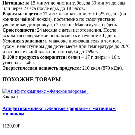
Натощак:
за 15 минут до чистки зубов, за 30 минут до еды
или через 2 часа после еды, до 18 часов.
Взрослые и дети с 12 лет:
начинать прием с 0,25 г/день (на
кончике чайной ложки), постепенно по самочувствию
увеличивая дозировку до 2 г/день. Максимум - 5 г/день.
Срок годности:
24 месяца с даты изготовления. После
вскрытия содержимое использовать в течение 30 дней.
Условия хранения:
в упаковке производителя в темном,
сухом, недоступном для детей месте при температуре до 20°С
и относительной влажности воздуха до 75%.<
В 100 г продукта содержится:
белки – 17 г, жиры – 16 г,
углеводы – 46 г.
Энергетическая ценность продукта:
210 ккал (879 кДж).
ПОХОЖИЕ ТОВАРЫ
Закрыть
Апифитокомплекс «Женское здоровье» с маточным
молочком
1120,00
Р