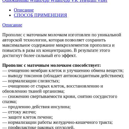
Odnoklassniki
WhatsApp
WhatsApp
VK
Telegram
Viber
Описание
СПОСОБ ПРИМЕНЕНИЯ
Описание
Прополис с маточным молочком изготовлен по уникальной
авторской технологии, которая позволяет сохранить
максимальное содержание микроэлементов прополиса и
повысить в разы их концентрацию. В результате этого
достигнут более сильный его эффект.
Прополис с маточным молочком способствует:
— очищению мембран клеток и улучшению обмена веществ;
— выводу токсинов (обладает антиоксидантным действием);
— нормализации слизистых;
— очищению от старых клеток, восстановлению и
обновлению тканей организма;
— снижению свертываемости крови, снятию сосудистого
спазма;
— продлению действия инсулина;
— оттоку желчи;
— защите клеток печени;
— нормализации работы желудочно-кишечного тракта;
— профилактике раковых опухолей.