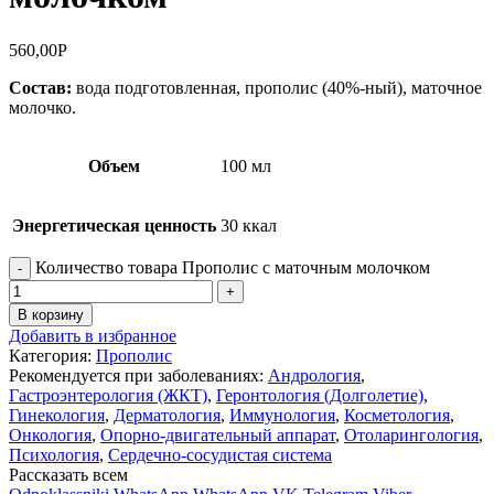
560,00
Р
Состав:
вода подготовленная, прополис (40%-ный), маточное
молочко.
Объем
100 мл
Энергетическая ценность
30 ккал
Количество товара Прополис с маточным молочком
В корзину
Добавить в избранное
Категория:
Прополис
Рекомендуется при заболеваниях:
Андрология
,
Гастроэнтерология (ЖКТ)
,
Геронтология (Долголетие)
,
Гинекология
,
Дерматология
,
Иммунология
,
Косметология
,
Онкология
,
Опорно-двигательный аппарат
,
Отоларингология
,
Психология
,
Сердечно-сосудистая система
Рассказать всем