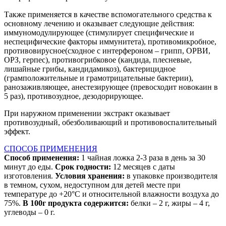
Также применяется в качестве вспомогательного средства к
основному лечению и оказывает следующие действия:
иммуномодулирующее (стимулирует специфические и
неспецифические факторы иммунитета), противомикробное,
противовирусное(сходное с интерфероном – грипп, ОРВИ,
ОРЗ, герпес), противогрибковое (кандида, плесневые,
лишайные грибы, кандидамикоз), бактерицидное
(грамположительные и грамотрицательные бактерии),
ранозаживляющее, анестезирующее (превосходит новокаин в
5 раз), противозудное, дезодорирующее.
При наружном применении экстракт оказывает
противозудный, обезболивающий и противовоспалительный
эффект.
СПОСОБ ПРИМЕНЕНИЯ
Способ применения:
1 чайная ложка 2-3 раза в день за 30
минут до еды.
Срок годности:
12 месяцев с даты
изготовления.
Условия хранения:
в упаковке производителя
в темном, сухом, недоступном для детей месте при
температуре до +20°С и относительной влажности воздуха до
75%.
В 100г продукта содержится:
белки – 2 г, жиры – 4 г,
углеводы – 0 г.