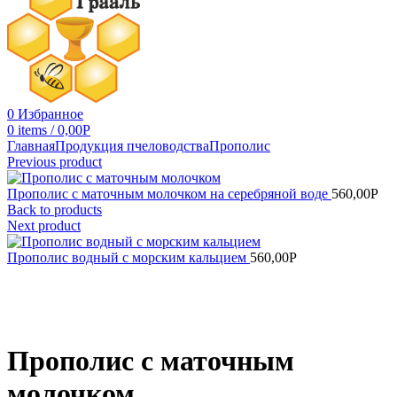
0
Избранное
0
items
/
0,00
Р
Главная
Продукция пчеловодства
Прополис
Previous product
Прополис с маточным молочком на серебряной воде
560,00
Р
Back to products
Next product
Прополис водный с морским кальцием
560,00
Р
Увеличить
Прополис с маточным
молочком