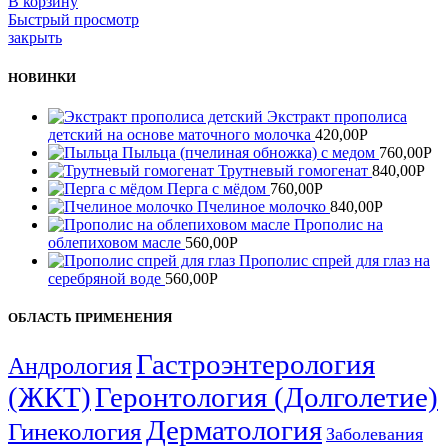
В корзину
Быстрый просмотр
закрыть
НОВИНКИ
Экстракт прополиса
детский на основе маточного молочка
420,00
Р
Пыльца (пчелиная обножка) с медом
760,00
Р
Трутневый гомогенат
840,00
Р
Перга с мёдом
760,00
Р
Пчелиное молочко
840,00
Р
Прополис на
облепиховом масле
560,00
Р
Прополис спрей для глаз на
серебряной воде
560,00
Р
ОБЛАСТЬ ПРИМЕНЕНИЯ
Гастроэнтерология
Андрология
(ЖКТ)
Геронтология (Долголетие)
Дерматология
Гинекология
Заболевания