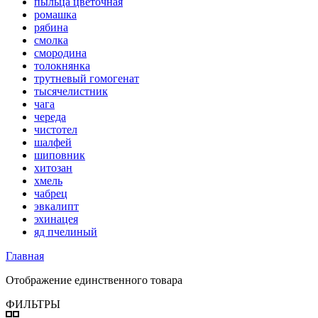
пыльца цветочная
ромашка
рябина
смолка
смородина
толокнянка
трутневый гомогенат
тысячелистник
чага
череда
чистотел
шалфей
шиповник
хитозан
хмель
чабрец
эвкалипт
эхинацея
яд пчелиный
Главная
Отображение единственного товара
ФИЛЬТРЫ