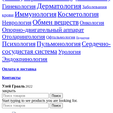
Дерматология
Гинекология
Заболевания
Иммунология
Косметология
крови
Обмен веществ
Неврология
Онкология
Опорно-двигательный аппарат
Отоларингология
Офтальмология
Педиатрия
Психология
Пульмонология
Сердечно-
сосудистая система
Урология
Эндокринология
Оплата и доставка
Контакты
Улей Грааль
2022
закрыть
Поиск
Start typing to see products you are looking for.
Поиск