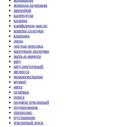
женьшень
живица кедровая
зверобой
календула
калина
камфорное масло
корень солодки
крапива
липа
листья персика
маточное молочко
мать-и-мачеха
мёд
мёд цветочный
мелисса
можжевельник
мумиё
мята
огнёвка
перга
подмор пчелиный
подорожник
прополис
пустырник
пчелиный воск