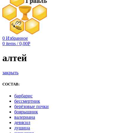
0
Избранное
0
items
/
0,00
Р
алтей
закрыть
СОСТАВ:
барбарис
бессмертник
берёзовые почки
боярышник
валериана
девясил
душица